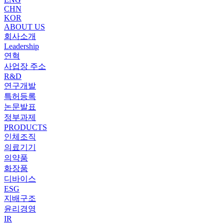
CHN
KOR
ABOUT US
회사소개
Leadership
연혁
사업장 주소
R&D
연구개발
특허등록
논문발표
정부과제
PRODUCTS
인체조직
의료기기
의약품
화장품
디바이스
ESG
지배구조
윤리경영
IR