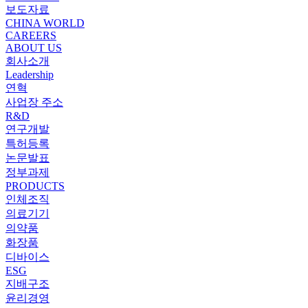
보도자료
CHINA WORLD
CAREERS
ABOUT US
회사소개
Leadership
연혁
사업장 주소
R&D
연구개발
특허등록
논문발표
정부과제
PRODUCTS
인체조직
의료기기
의약품
화장품
디바이스
ESG
지배구조
윤리경영