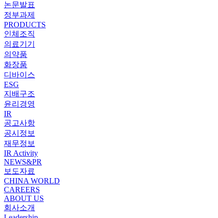
논문발표
정부과제
PRODUCTS
인체조직
의료기기
의약품
화장품
디바이스
ESG
지배구조
윤리경영
IR
공고사항
공시정보
재무정보
IR Activity
NEWS&PR
보도자료
CHINA WORLD
CAREERS
ABOUT US
회사소개
Leadership