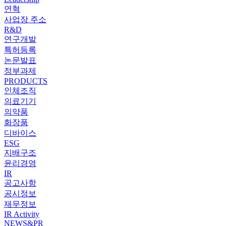
연혁
사업장 주소
R&D
연구개발
특허등록
논문발표
정부과제
PRODUCTS
인체조직
의료기기
의약품
화장품
디바이스
ESG
지배구조
윤리경영
IR
공고사항
공시정보
재무정보
IR Activity
NEWS&PR