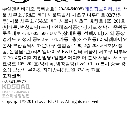
㈜엘앤씨바이오
등록번호(129-86-64008)
개인정보처리방침
서
울 사무소 / R&D 센터
서울특별시 서초구 나루터로 82(잠원
동)
서울 사무소 / S&M 센터
서울시 서초구 효령로 105, 201호
(방배동, 범창빌딩)
본사 / 인체조직공장
경기도 성남시 중원구
둔촌대로 474, 605, 606, 607호(상대원동, 선텍시티)
제약 공장
경기도 안성시 공단2로 104, 가동 1층(신소현동)
리씨엠바이오
본사
부산광역시 해운대구 센텀동로 90, 2층 203-204호(재송
동, 센텀필2관)
리씨엠바이오 R&D 센터
서울시 서초구 나루터
로 76, 4층(이미지업빌딩)
엘앤씨메디케어 본사
서울시 서초구
효령로 105, 202호(방배동, 범창빌딩)
L&C China 본사
중국 강
소성 쿤산시 루쟈진 지이앙쌰앙남원 32-1동 97호
고객센터
02-541-8577
Copyright © 2015 L&C BIO lnc. All rights reserved