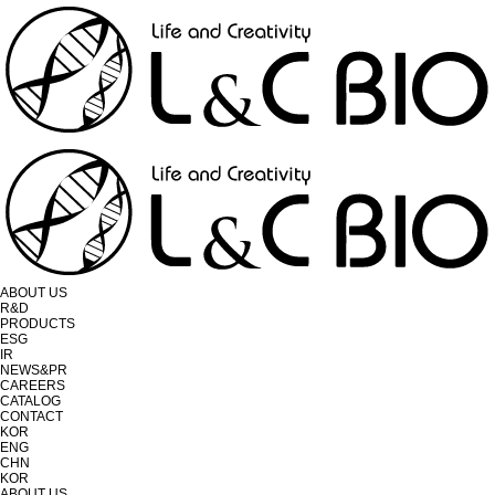
ABOUT US
R&D
PRODUCTS
ESG
IR
NEWS&PR
CAREERS
CATALOG
CONTACT
KOR
ENG
CHN
KOR
ABOUT US