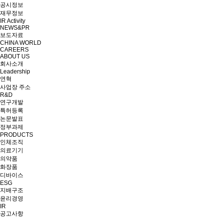
공시정보
재무정보
IR Activity
NEWS&PR
보도자료
CHINA WORLD
CAREERS
ABOUT US
회사소개
Leadership
연혁
사업장 주소
R&D
연구개발
특허등록
논문발표
정부과제
PRODUCTS
인체조직
의료기기
의약품
화장품
디바이스
ESG
지배구조
윤리경영
IR
공고사항