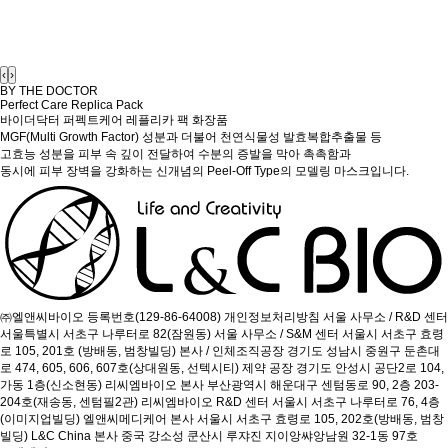
‹
›
BY THE DOCTOR
Perfect Care Replica Pack
바이더닥터 퍼펙트케어 레플리카 팩
화장품
MGF(Multi Growth Factor) 성분과 더불어 천연식물성 발효복합추출물 등
고효능 성분을 피부 속 깊이 전달하여 수분의 증발을 막아 촉촉함과
동시에 피부 장벽을 강화하는 신개념의 Peel-Off Type의 모델링 마스크입니다.
㈜엘앤씨바이오
등록번호(129-86-64008)
개인정보처리방침
서울 사무소 / R&D 센터
서울특별시 서초구 나루터로 82(잠원동)
서울 사무소 / S&M 센터
서울시 서초구 효령
로 105, 201호 (방배동, 범창빌딩)
본사 / 인체조직공장
경기도 성남시 중원구 둔촌대
로 474, 605, 606, 607호(상대원동, 선텍시티)
제약 공장
경기도 안성시 공단2로 104,
가동 1층(신소현동)
리씨엠바이오 본사
부산광역시 해운대구 센텀동로 90, 2층 203-
204호(재송동, 센텀필2관)
리씨엠바이오 R&D 센터
서울시 서초구 나루터로 76, 4층
(이미지업빌딩)
엘앤씨메디케어 본사
서울시 서초구 효령로 105, 202호(방배동, 범창
빌딩)
L&C China 본사
중국 강소성 쿤산시 루쟈진 지이앙쌰앙남원 32-1동 97호