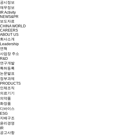
공시정보
재무정보
IR Activity
NEWS&PR
보도자료
CHINA WORLD
CAREERS
ABOUT US
회사소개
Leadership
연혁
사업장 주소
R&D
연구개발
특허등록
논문발표
정부과제
PRODUCTS
인체조직
의료기기
의약품
화장품
디바이스
ESG
지배구조
윤리경영
IR
공고사항