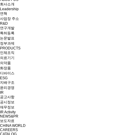
회사소개
Leadership
연혁
사업장 주소
R&D
연구개발
특허등록
논문발표
정부과제
PRODUCTS
인체조직
의료기기
의약품
화장품
디바이스
ESG
지배구조
윤리경영
IR
공고사항
공시정보
재무정보
IR Activity
NEWS&PR
보도자료
CHINA WORLD
CAREERS
CATALOG