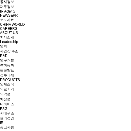
공시정보
재무정보
IR Activity
NEWS&PR
보도자료
CHINA WORLD
CAREERS
ABOUT US
회사소개
Leadership
연혁
사업장 주소
R&D
연구개발
특허등록
논문발표
정부과제
PRODUCTS
인체조직
의료기기
의약품
화장품
디바이스
ESG
지배구조
윤리경영
IR
공고사항