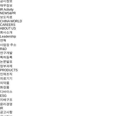
공시정보
재무정보
IR Activity
NEWS&PR
보도자료
CHINA WORLD
CAREERS
ABOUT US
회사소개
Leadership
연혁
사업장 주소
R&D
연구개발
특허등록
논문발표
정부과제
PRODUCTS
인체조직
의료기기
의약품
화장품
디바이스
ESG
지배구조
윤리경영
IR
공고사항