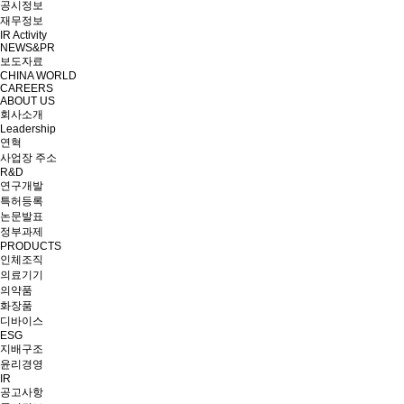
공시정보
재무정보
IR Activity
NEWS&PR
보도자료
CHINA WORLD
CAREERS
ABOUT US
회사소개
Leadership
연혁
사업장 주소
R&D
연구개발
특허등록
논문발표
정부과제
PRODUCTS
인체조직
의료기기
의약품
화장품
디바이스
ESG
지배구조
윤리경영
IR
공고사항