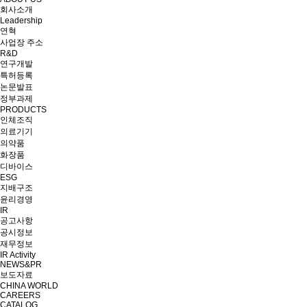
회사소개
Leadership
연혁
사업장 주소
R&D
연구개발
특허등록
논문발표
정부과제
PRODUCTS
인체조직
의료기기
의약품
화장품
디바이스
ESG
지배구조
윤리경영
IR
공고사항
공시정보
재무정보
IR Activity
NEWS&PR
보도자료
CHINA WORLD
CAREERS
CATALOG