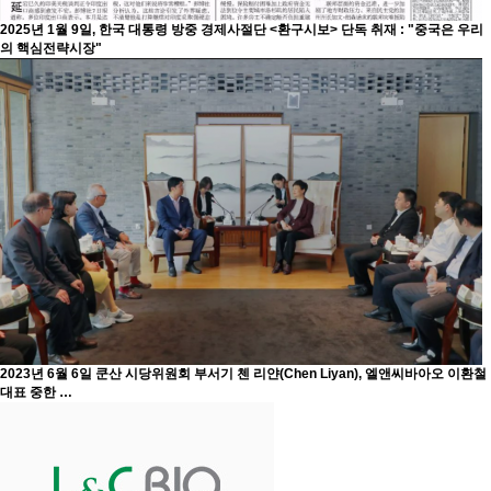
2025년 1월 9일, 한국 대통령 방중 경제사절단 <환구시보> 단독 취재 : "중국은 우리
의 핵심전략시장"
2023년 6월 6일 쿤산 시당위원회 부서기 첸 리얀(Chen Liyan), 엘앤씨바아오 이환철
대표 중한 …