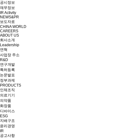
공시정보
재무정보
IR Activity
NEWS&PR
보도자료
CHINA WORLD
CAREERS
ABOUT US
회사소개
Leadership
연혁
사업장 주소
R&D
연구개발
특허등록
논문발표
정부과제
PRODUCTS
인체조직
의료기기
의약품
화장품
디바이스
ESG
지배구조
윤리경영
IR
공고사항