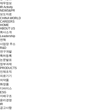
재무정보
IR Activity
NEWS&PR
보도자료
CHINA WORLD
CAREERS
HOME
ABOUT US
회사소개
Leadership
연혁
사업장 주소
R&D
연구개발
특허등록
논문발표
정부과제
PRODUCTS
인체조직
의료기기
의약품
화장품
디바이스
ESG
지배구조
윤리경영
IR
공고사항