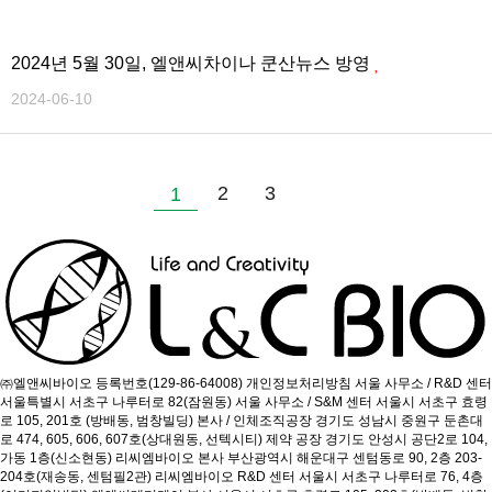
2024년 5월 30일, 엘앤씨차이나 쿤산뉴스 방영
2024-06-10
2
3
1
㈜엘앤씨바이오
등록번호(129-86-64008)
개인정보처리방침
서울 사무소 / R&D 센터
서울특별시 서초구 나루터로 82(잠원동)
서울 사무소 / S&M 센터
서울시 서초구 효령
로 105, 201호 (방배동, 범창빌딩)
본사 / 인체조직공장
경기도 성남시 중원구 둔촌대
로 474, 605, 606, 607호(상대원동, 선텍시티)
제약 공장
경기도 안성시 공단2로 104,
가동 1층(신소현동)
리씨엠바이오 본사
부산광역시 해운대구 센텀동로 90, 2층 203-
204호(재송동, 센텀필2관)
리씨엠바이오 R&D 센터
서울시 서초구 나루터로 76, 4층