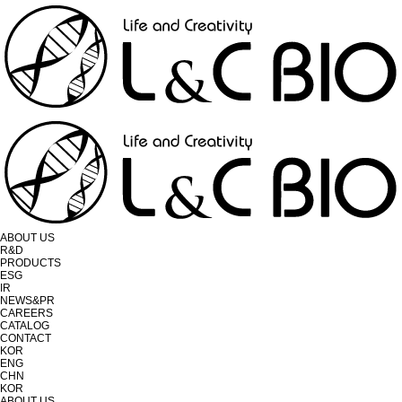
ABOUT US
R&D
PRODUCTS
ESG
IR
NEWS&PR
CAREERS
CATALOG
CONTACT
KOR
ENG
CHN
KOR
ABOUT US