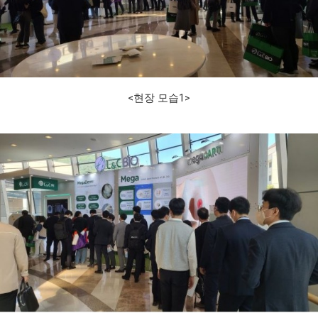
<
현장 모습
1>