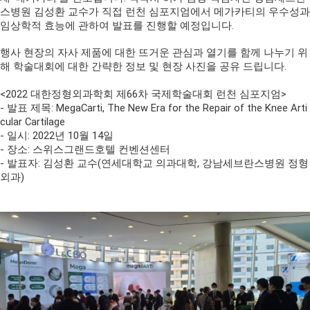
스병원 김성환 교수가 직접
런천 심포지엄에서
메가카티의 우수성과
임상학적 효능에 관하여 발표를 진행할 예정입니다
.
행사 현장의 자사 제품에 대한 뜨거운 관심과 열기를 함께 나누기 위
해 학술대회에 대한 간략한 정보 및 현장 사진을 공유 드립니다
.
<2022
대한정형외과학회 제
66
차 국제학술대회 런천 심포지엄
>
-
발표 제목
: MegaCarti, The New Era for the Repair of the Knee Arti
cular Cartilage
-
일시
: 2022
년
10
월
14
일
-
장소
:
스위스그랜드호텔 컨벤션센터
-
발표자
:
김성환 교수
(
연세대학교 의과대학
, 강남세브란스병원
정형
외과
)