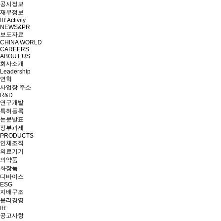
공시정보
재무정보
IR Activity
NEWS&PR
보도자료
CHINA WORLD
CAREERS
ABOUT US
회사소개
Leadership
연혁
사업장 주소
R&D
연구개발
특허등록
논문발표
정부과제
PRODUCTS
인체조직
의료기기
의약품
화장품
디바이스
ESG
지배구조
윤리경영
IR
공고사항