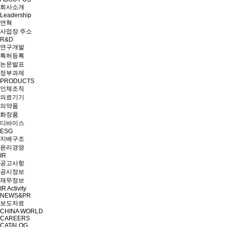
회사소개
Leadership
연혁
사업장 주소
R&D
연구개발
특허등록
논문발표
정부과제
PRODUCTS
인체조직
의료기기
의약품
화장품
디바이스
ESG
지배구조
윤리경영
IR
공고사항
공시정보
재무정보
IR Activity
NEWS&PR
보도자료
CHINA WORLD
CAREERS
CATALOG