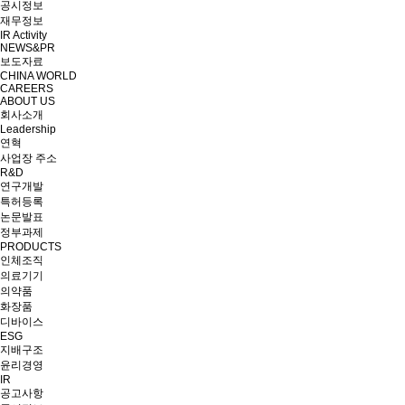
공시정보
재무정보
IR Activity
NEWS&PR
보도자료
CHINA WORLD
CAREERS
ABOUT US
회사소개
Leadership
연혁
사업장 주소
R&D
연구개발
특허등록
논문발표
정부과제
PRODUCTS
인체조직
의료기기
의약품
화장품
디바이스
ESG
지배구조
윤리경영
IR
공고사항