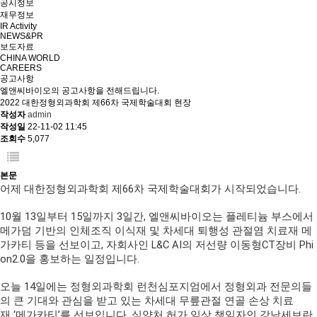
공시정보
재무정보
IR Activity
NEWS&PR
보도자료
CHINA WORLD
CAREERS
공고사항
엘앤씨바이오의 공고사항을 전해드립니다.
2022 대한정형외과학회 제66차 국제학술대회 현장
작성자
admin
작성일
22-11-02 11:45
조회수
5,077
본문
어제 대한정형외과학회 제
66
차 국제학술대회가 시작되었습니다
.
10
월
13
일부터
15
일까지
3
일간
,
엘앤씨바이오는 플레티늄 부스에서
메가덤 기반의 인체조직 이식재 및 차세대 퇴행성 관절염 치료재 메
가카티 등을 선보이고
,
자회사인
L&C AI
의 저선량 이동형
CT
장비
Phi
on2.0
을 홍보하는 일정입니다
.
오늘
14
일에는 정형외과학회 런천심포지엄에서 정형외과 전문의들
의 큰 기대와 관심을 받고 있는 차세대 무릎관절 연골 손상 치료
재
‘
메가카티
’
를 선보입니다
.
식약처 허가 임상 책임자인 강남세브란