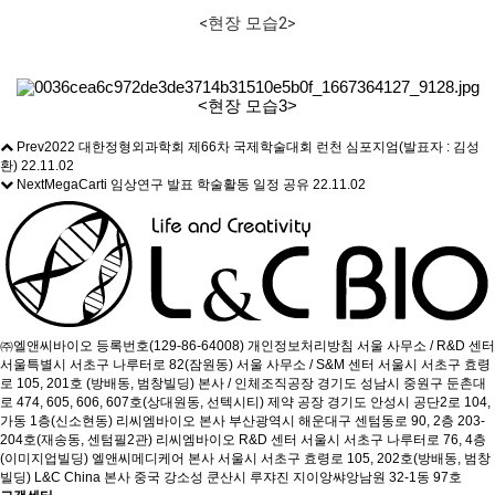
<
현장 모습
2>
<현장 모습3>
Prev
2022 대한정형외과학회 제66차 국제학술대회 런천 심포지엄(발표자 : 김성
환)
22.11.02
Next
MegaCarti 임상연구 발표 학술활동 일정 공유
22.11.02
㈜엘앤씨바이오
등록번호(129-86-64008)
개인정보처리방침
서울 사무소 / R&D 센터
서울특별시 서초구 나루터로 82(잠원동)
서울 사무소 / S&M 센터
서울시 서초구 효령
로 105, 201호 (방배동, 범창빌딩)
본사 / 인체조직공장
경기도 성남시 중원구 둔촌대
로 474, 605, 606, 607호(상대원동, 선텍시티)
제약 공장
경기도 안성시 공단2로 104,
가동 1층(신소현동)
리씨엠바이오 본사
부산광역시 해운대구 센텀동로 90, 2층 203-
204호(재송동, 센텀필2관)
리씨엠바이오 R&D 센터
서울시 서초구 나루터로 76, 4층
(이미지업빌딩)
엘앤씨메디케어 본사
서울시 서초구 효령로 105, 202호(방배동, 범창
빌딩)
L&C China 본사
중국 강소성 쿤산시 루쟈진 지이앙쌰앙남원 32-1동 97호