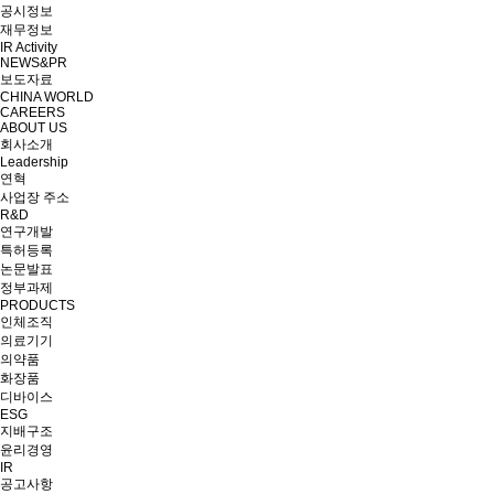
공시정보
재무정보
IR Activity
NEWS&PR
보도자료
CHINA WORLD
CAREERS
ABOUT US
회사소개
Leadership
연혁
사업장 주소
R&D
연구개발
특허등록
논문발표
정부과제
PRODUCTS
인체조직
의료기기
의약품
화장품
디바이스
ESG
지배구조
윤리경영
IR
공고사항