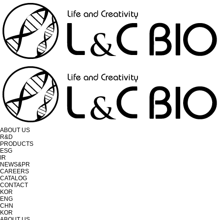
ABOUT US
R&D
PRODUCTS
ESG
IR
NEWS&PR
CAREERS
CATALOG
CONTACT
KOR
ENG
CHN
KOR
ABOUT US